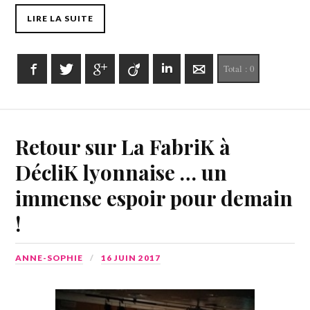
LIRE LA SUITE
Facebook
Twitter
Google+
Viadeo
LinkedIn
E-mail
Total :
0
Retour sur La FabriK à
DécliK lyonnaise … un
immense espoir pour demain
!
ANNE-SOPHIE
16 JUIN 2017