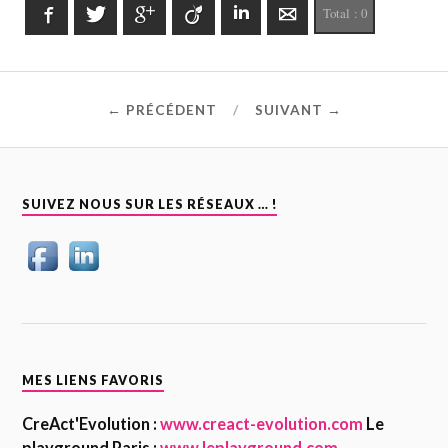
Facebook
Twitter
Google+
Viadeo
LinkedIn
E-mail
Total :
0
← PRÉCÉDENT
SUIVANT →
SUIVEZ NOUS SUR LES RÉSEAUX … !
MES LIENS FAVORIS
CreAct'Evolution :
www.creact-evolution.com
Le
playground Paris :
www.leplayground.com