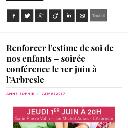
Facebook
Twitter
Google+
Viadeo
LinkedIn
E-mail
Total :
0
Renforcer l’estime de soi de
nos enfants – soirée
conférence le 1er juin à
l’Arbresle
ANNE-SOPHIE
23 MAI 2017