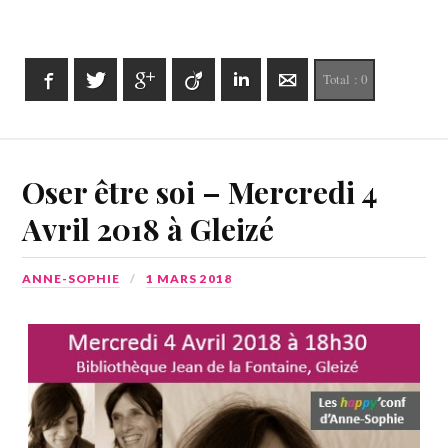
Facebook
Twitter
Google+
Viadeo
LinkedIn
E-mail
Total :
0
Oser être soi – Mercredi 4
Avril 2018 à Gleizé
ANNE-SOPHIE
1 MARS 2018