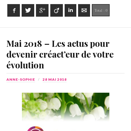
Facebook
Twitter
Google+
Viadeo
LinkedIn
E-mail
Total :
0
Mai 2018 – Les actus pour
devenir créact’eur de votre
évolution
ANNE-SOPHIE
28 MAI 2018