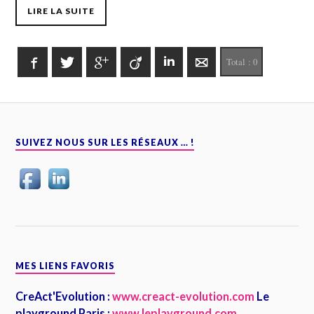
LIRE LA SUITE
Facebook
Twitter
Google+
Viadeo
LinkedIn
E-mail
Total :
0
SUIVEZ NOUS SUR LES RÉSEAUX … !
MES LIENS FAVORIS
CreAct'Evolution :
www.creact-evolution.com
Le
playground Paris :
www.leplayground.com