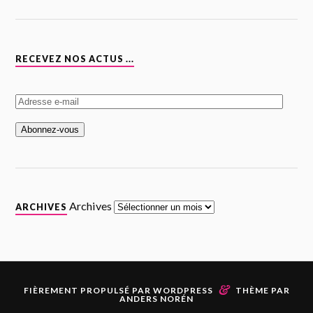
RECEVEZ NOS ACTUS ...
A
d
r
e
s
s
e
e
-
m
Archives
ARCHIVES
a
i
l
&
FIÈREMENT PROPULSÉ PAR
WORDPRESS
THÈME PAR
ANDERS NORÉN