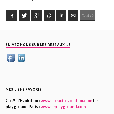
Facebook
Twitter
Google+
Viadeo
LinkedIn
E-mail
Total :
0
SUIVEZ NOUS SUR LES RÉSEAUX … !
MES LIENS FAVORIS
CreAct'Evolution :
www.creact-evolution.com
Le
playground Paris :
www.leplayground.com