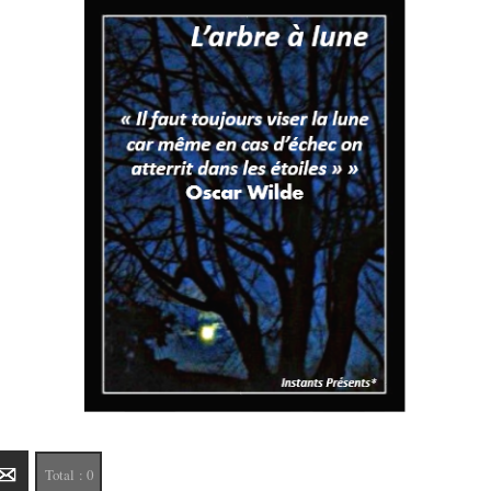
edIn
E-mail
Total :
0