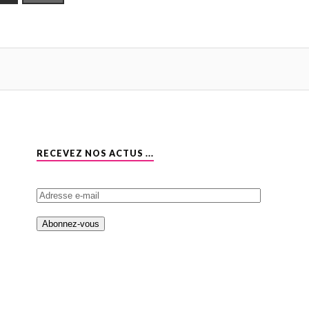
RECEVEZ NOS ACTUS ...
A
d
r
e
s
s
e
e
-
m
a