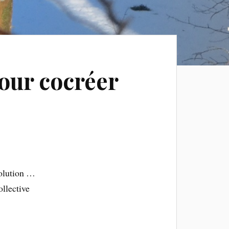
pour cocréer
volution …
ollective