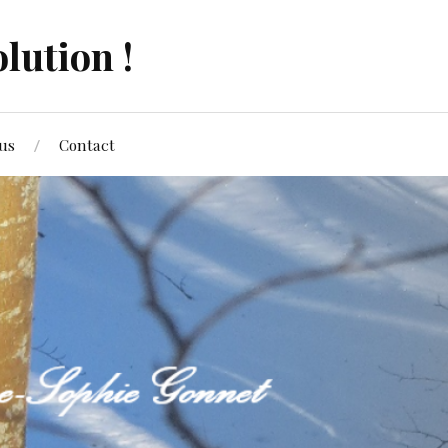
lution !
us
Contact