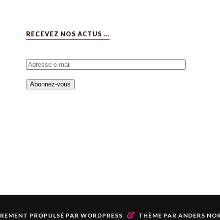
RECEVEZ NOS ACTUS ...
A
d
r
e
s
s
e
e
-
m
a
i
l
&
ÈREMENT PROPULSÉ PAR
WORDPRESS
THÈME PAR
ANDERS NO