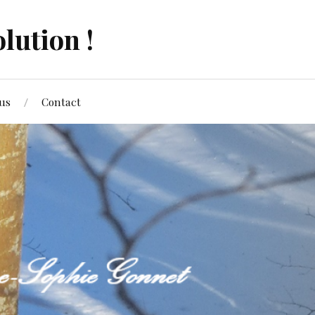
lution !
us
Contact