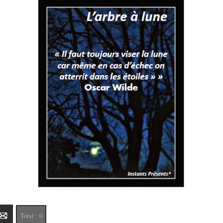
edIn
E-mail
Total :
0