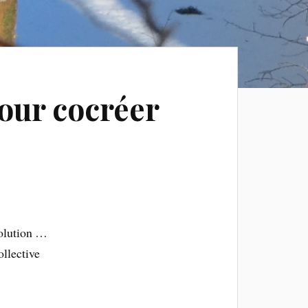
pour cocréer
volution …
ollective