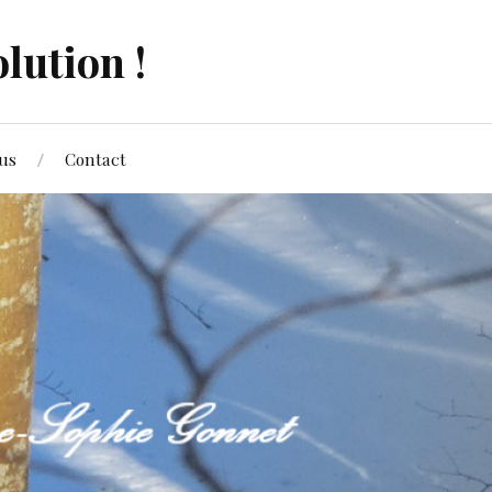
lution !
us
Contact