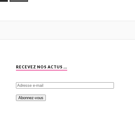
RECEVEZ NOS ACTUS ...
A
d
r
e
s
s
e
e
-
m
a